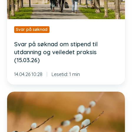
utdanning
og
veiledet
praksis
Svar på søknad
(15.03.26)
Svar på søknad om stipend til
utdanning og veiledet praksis
(15.03.26)
14.04.26 10:28
Lesetid: 1 min
God
påske