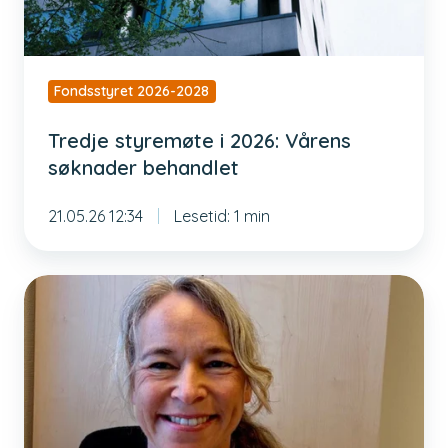
Fondsstyret 2026-2028
Tredje styremøte i 2026: Vårens
søknader behandlet
21.05.26 12:34
Lesetid: 1 min
Reiserapporten:
Vibeke
Stavang
på
Årsmøteseminar
for
psykomotorisk