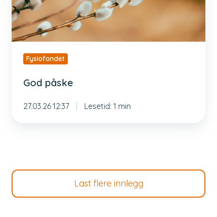
Fysiofondet
God påske
27.03.26 12:37
Lesetid: 1 min
Last flere innlegg