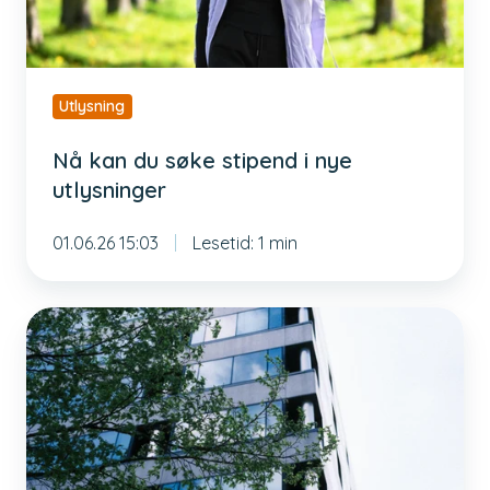
nye
utlysninger
Utlysning
Nå kan du søke stipend i nye
utlysninger
01.06.26 15:03
Lesetid: 1 min
Tredje
styremøte
i
2026:
Vårens
søknader
behandlet