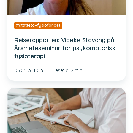
fysioterapi
#støttetavfysiofondet
Reiserapporten: Vibeke Stavang på
Årsmøteseminar for psykomotorisk
fysioterapi
05.05.26 10:19
Lesetid: 2 min
Fagkomiteen
har
hatt
møte
om
søknader