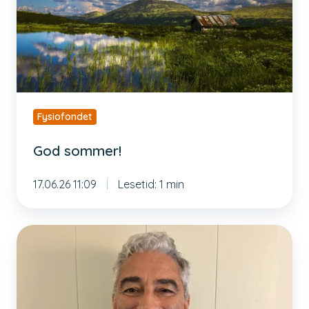
Fysiofondet
God sommer!
17.06.26 11:09
Lesetid: 1 min
Reiserapporten:
Oddvar
Knutsen
til
Københavns