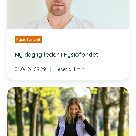
Fysiofondet
Ny daglig leder i Fysiofondet
04.06.26 09:29
Lesetid: 1 min
Nå
kan
du
søke
stipend
i