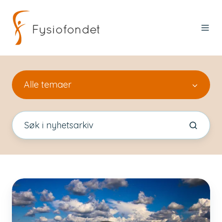
Alle temaer
God
sommer!