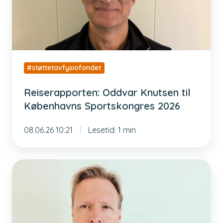
Sportskongres
2026
#støttetavfysiofondet
Reiserapporten: Oddvar Knutsen til
Københavns Sportskongres 2026
08.06.26 10:21
Lesetid: 1 min
Ny
daglig
leder
i
Fysiofondet