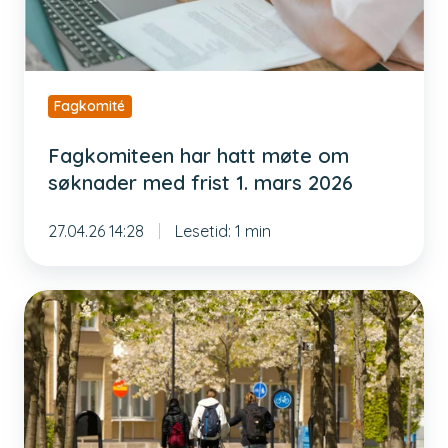
med
frist
1.
mars
Fagkomité
2026
Fagkomiteen har hatt møte om
søknader med frist 1. mars 2026
27.04.26 14:28
Lesetid: 1 min
Svar
på
søknad
om
stipend
til