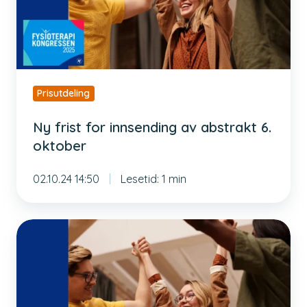
abstrakt
6.
oktober
Prisutdeling
Ny frist for innsending av abstrakt 6.
oktober
02.10.24 14:50
Lesetid: 1 min
Husk
frist
for
innsending
av