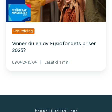
priser
2025?
Prisutdeling
Vinner du en av Fysiofondets priser
2025?
09.04.24 15:04
Lesetid: 1 min
Fond til etter- og