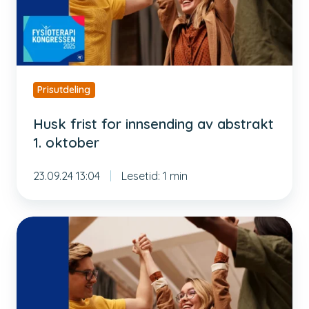
abstrakt
1.
oktober
Prisutdeling
Husk frist for innsending av abstrakt
1. oktober
23.09.24 13:04
Lesetid: 1 min
Vinner
du
en
av
Fysiofondets