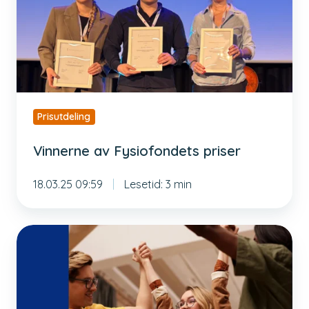
Prisutdeling
Vinnerne av Fysiofondets priser
18.03.25 09:59
Lesetid: 3 min
Ny
frist
for
innsending
av