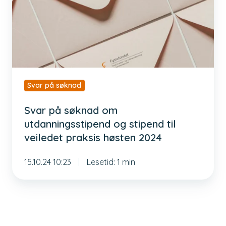
utdanningsstipend
og
stipend
til
veiledet
praksis
Svar på søknad
høsten
2024
Svar på søknad om
utdanningsstipend og stipend til
veiledet praksis høsten 2024
15.10.24 10:23
Lesetid: 1 min