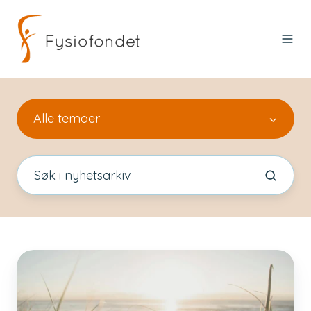
Alle temaer
God
sommer!