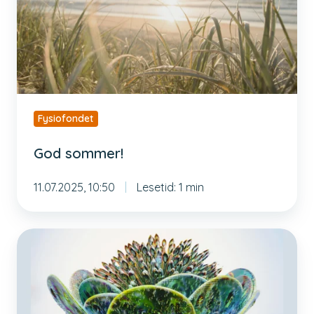
Fysiofondet
God sommer!
11.07.2025, 10:50
Lesetid: 1 min
258
fysioterapeuter
med
doktorgrad
i