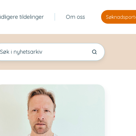
idligere tildelinger
Om oss
Søknadsport
y
glig
der
siofondet