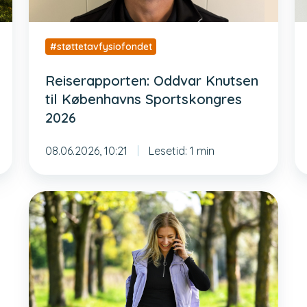
#støttetavfysiofondet
Reiserapporten: Oddvar Knutsen
til Københavns Sportskongres
2026
08.06.2026, 10:21
Lesetid: 1 min
Nå
kan
du
søke
stipend
i
nye