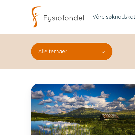
Våre søknadskat
Alle temaer
God
sommer!