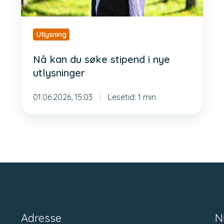
utlysninger
Utlysning
Nå kan du søke stipend i nye
utlysninger
01.06.2026, 15:03
Lesetid: 1 min
Adresse
N