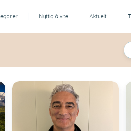
egorier
Nyttig å vite
Aktuelt
T
Reiserapporten:
N
Oddvar
da
Knutsen
le
til
i
Københavns
Fy
Sportskongres
2026