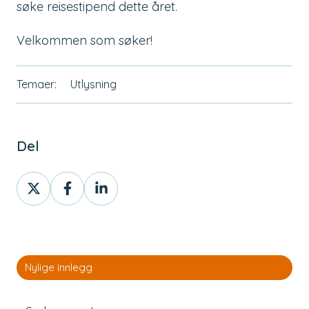
søke reisestipend dette året.
Velkommen som søker!
Temaer:
Utlysning
Del
Del
Del
Del
innlegg
innlegg
innlegg
på
på
på
Twitter
Facebook
LinkedIn
Nylige innlegg