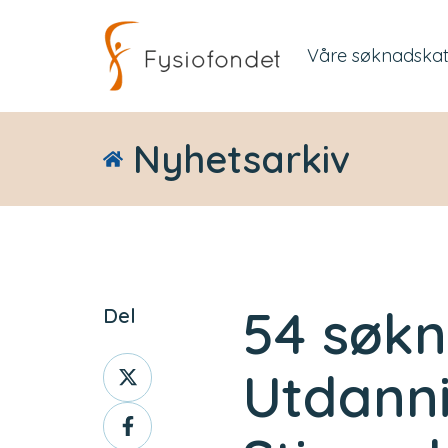
Våre søknadskat
Nyhetsarkiv
54 søk
Del
Del
Utdanni
innlegg
Del
på
innlegg
Twitter