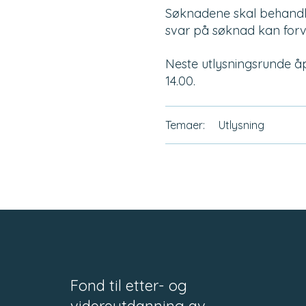
Søknadene skal behandles 
svar på søknad kan forve
Neste utlysningsrunde åp
14.00.
Temaer:
Utlysning
Fond til etter- og
videreutdanning av