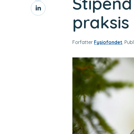
Stipend 
Del
på
innlegg
Facebook
praksis
på
LinkedIn
Forfatter
Fysiofondet
. Publ