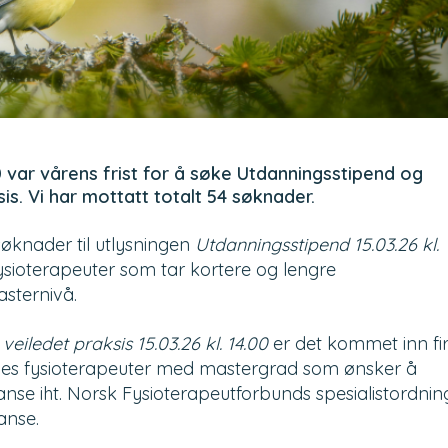
0 var vårens frist for å søke Utdanningsstipend og
sis. Vi har mottatt totalt 54 søknader.
øknader til
utlysningen
Utdanningsstipend 15.03.26 kl.
 fysioterapeuter som tar kortere og lengre
sternivå.
l veiledet praksis 15.03.26 kl. 14.00
er det kommet inn fi
eles fysioterapeuter med mastergrad som ønsker å
se iht. Norsk Fysioterapeutforbunds spesialistordnin
tanse.