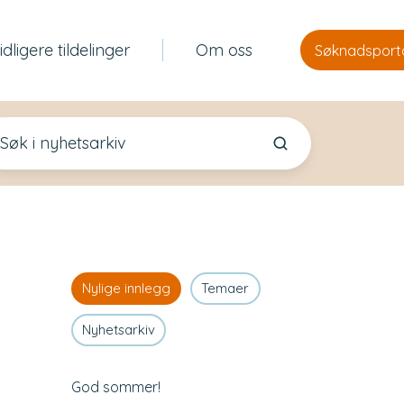
idligere tildelinger
Om oss
Søknadsport
Nylige innlegg
Temaer
Nyhetsarkiv
God sommer!