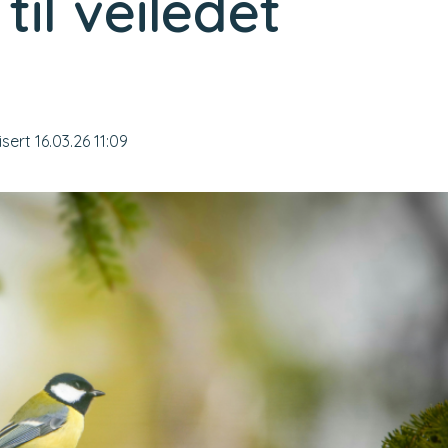
til veiledet
isert 16.03.26 11:09