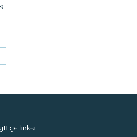
og
yttige linker